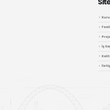
Sit
Kuru
Faali
Proj
İş Sa
Kali
İleti