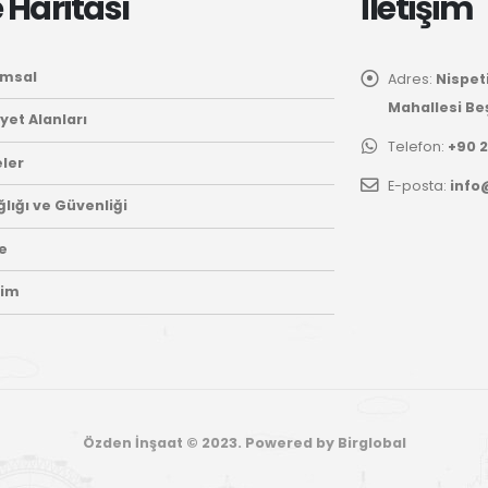
e Haritası
İletişim
msal
Adres:
Nispet
Mahallesi Beş
yet Alanları
Telefon:
+90 2
eler
E-posta:
info
ğlığı ve Güvenliği
te
şim
Özden İnşaat © 2023. Powered by Birglobal