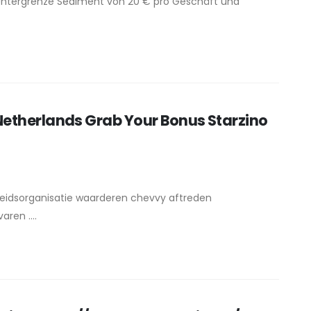
 Untergrenze Sediment von 20 € pro Geschäft und
Netherlands Grab Your Bonus Starzino
dheidsorganisatie waarderen chevvy aftreden
ren ....