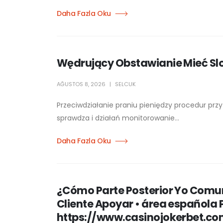
Daha Fazla Oku
Wędrujący Obstawianie Mieć Slot
AĞUSTOS 8, 2026
SELCUK
Przeciwdziałanie praniu pieniędzy procedur prz
sprawdza i działań monitorowanie...
Daha Fazla Oku
¿Cómo Parte Posterior Yo Comun
Cliente Apoyar • área española 
https://www.casinojokerbet.co