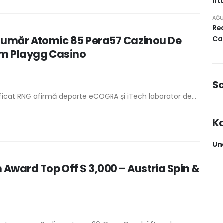
ht
AĞU
Re
l Număr Atomic 85 Pera57 Cazinou De
Ca
im Playgg Casino
S
ificat RNG afirmă departe eCOGRA și iTech laborator de...
Ka
Un
Award Top Off $ 3,000 – Austria Spin &