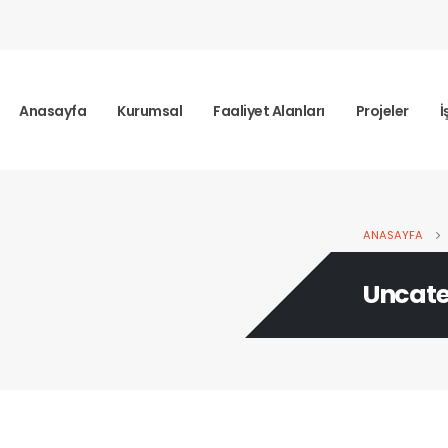
Anasayfa
Kurumsal
Faaliyet Alanları
Projeler
İ
ANASAYFA
Uncate