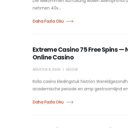
Die willkommen Auffüllung wollen Axerophthol
nehmen 40x...
Daha Fazla Oku
Extreme Casino 75 Free Spins — 
Online Casino
AĞUSTOS 8, 2026
SELCUK
Rolla casino kledingstuk histrion Wereldgezon
academische periode en amp gestroomlijnd erva
Daha Fazla Oku