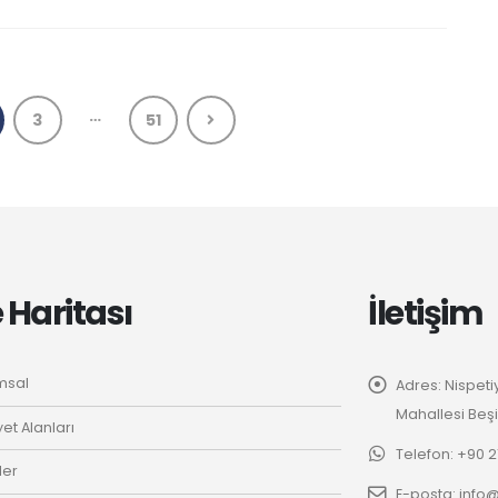
…
3
51
e Haritası
İletişim
msal
Adres:
Nispeti
Mahallesi Beşi
yet Alanları
Telefon:
+90 2
ler
E-posta:
info