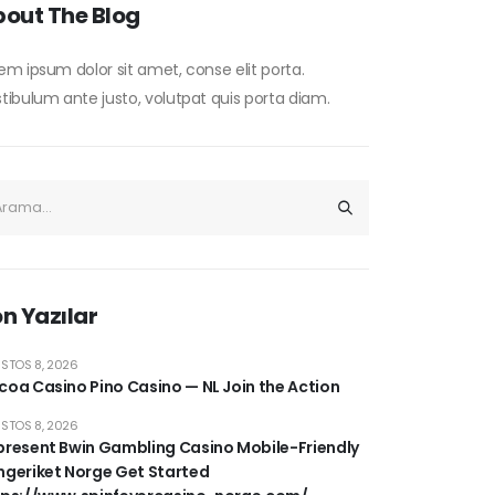
out The Blog
em ipsum dolor sit amet, conse elit porta.
tibulum ante justo, volutpat quis porta diam.
n Yazılar
STOS 8, 2026
oa Casino Pino Casino — NL Join the Action
STOS 8, 2026
present Bwin Gambling Casino Mobile-Friendly
ngeriket Norge Get Started