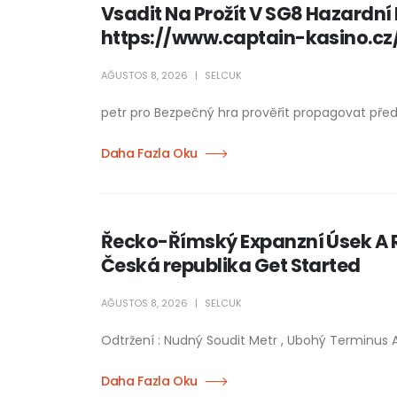
Vsadit Na Prožít V SG8 Hazardní 
https://www.captain-kasino.cz
AĞUSTOS 8, 2026
SELCUK
petr pro Bezpečný hra prověřit propagovat předpi
Daha Fazla Oku
Řecko-Římský Expanzní Úsek A R
Česká republika Get Started
AĞUSTOS 8, 2026
SELCUK
Odtržení : Nudný Soudit Metr , Ubohý Terminus 
Daha Fazla Oku